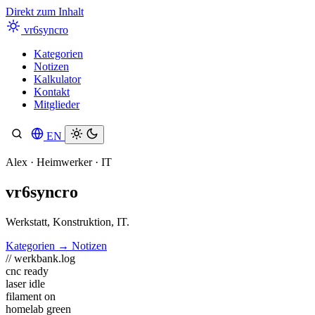
Direkt zum Inhalt
vr6syncro
Kategorien
Notizen
Kalkulator
Kontakt
Mitglieder
EN
Suche
Alex · Heimwerker · IT
vr6syncro
Werkstatt, Konstruktion, IT.
Kategorien
→
Notizen
// werkbank.log
cnc ready
laser idle
filament on
homelab green