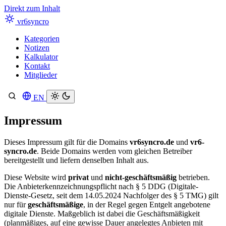
Direkt zum Inhalt
vr6syncro
Kategorien
Notizen
Kalkulator
Kontakt
Mitglieder
EN
Suche
Impressum
Dieses Impressum gilt für die Domains
vr6syncro.de
und
vr6-
syncro.de
. Beide Domains werden vom gleichen Betreiber
bereitgestellt und liefern denselben Inhalt aus.
Diese Website wird
privat
und
nicht-geschäftsmäßig
betrieben.
Die Anbieterkennzeichnungspflicht nach § 5 DDG (Digitale-
Dienste-Gesetz, seit dem 14.05.2024 Nachfolger des § 5 TMG) gilt
nur für
geschäftsmäßige
, in der Regel gegen Entgelt angebotene
digitale Dienste. Maßgeblich ist dabei die Geschäftsmäßigkeit
(planmäßiges, auf eine gewisse Dauer angelegtes Anbieten mit